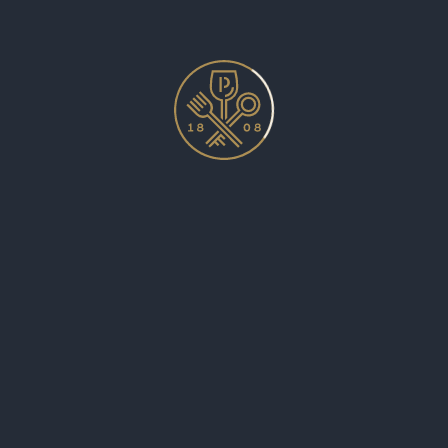
PATENTKRUG NEWSLETTER
JETZT ABONNIEREN!
PATENTKRUG
Startseite
Aktuelles
Das Restaurant
Unser Hotel
Kontaktdaten