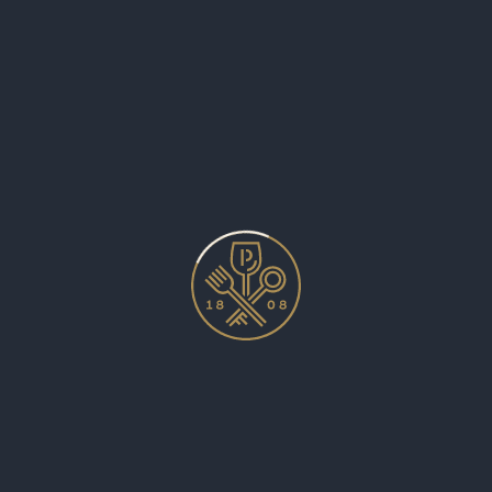
GSTISCH, FRÜHSTÜCK, KAFFEE, KUCHEN UN
it Ihren Aufenthalt bei uns zu einem kulinarischen Erlebnis we
it Ihren Aufenthalt bei uns zu einem kulinarischen Erlebnis we