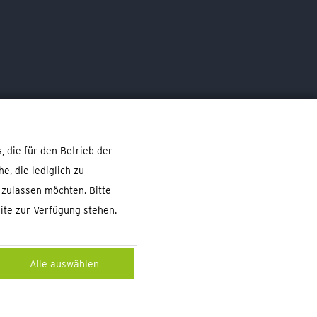
Telefon: 0441 4806000
E-Mail:
info@patentkrug.de
 die für den Betrieb der
, die lediglich zu
 zulassen möchten. Bitte
eite zur Verfügung stehen.
Alle auswählen