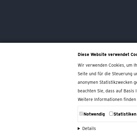
Unser Hotel
Kontaktdaten
Über uns
Karriere
Diese Website verwendet Co
Wir verwenden Cookies, um Ihn
Seite und für die Steuerung u
anonymen Statistikzwecken ge
beachten Sie, dass auf Basis 
Weitere Informationen finden
Notwendig
Statistiken
Details