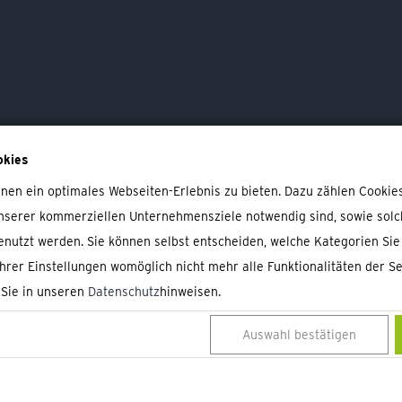
Übersicht
80er / 90er Party
Geburtstage
Kohlfahrt
Silvesterparty
okies
Tapas Abend
en ein optimales Webseiten-Erlebnis zu bieten. Dazu zählen Cookies,
Trauerfeiern
nserer kommerziellen Unternehmensziele notwendig sind, sowie solche
Firmenveranstaltungen
nutzt werden. Sie können selbst entscheiden, welche Kategorien Sie
Feste & Feiern
Ihrer Einstellungen womöglich nicht mehr alle Funktionalitäten der S
Service
 Sie in unseren
Datenschutz
hinweisen.
Christmas Party
Auswahl bestätigen