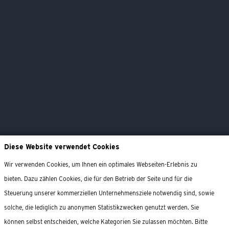
Geburtstage
Kohlfahrt
Silvesterparty
Tapas Abend
Trauerfeiern
Firmenveranstaltungen
Feste & Feiern
Service
Christmas Party
Diese Website verwendet Cookies
Wir verwenden Cookies, um Ihnen ein optimales Webseiten-Erlebnis zu
KONTAKT
bieten. Dazu zählen Cookies, die für den Betrieb der Seite und für die
Steuerung unserer kommerziellen Unternehmensziele notwendig sind, sowie
Patentkrug Oldenburg
solche, die lediglich zu anonymen Statistikzwecken genutzt werden. Sie
Wilhelmshavener Heerstraße 359
können selbst entscheiden, welche Kategorien Sie zulassen möchten. Bitte
26125 Oldenburg